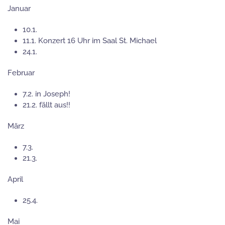
Januar
10.1.
11.1. Konzert 16 Uhr im Saal St. Michael
24.1.
Februar
7.2. in Joseph!
21.2. fällt aus!!
März
7.3.
21.3.
April
25.4.
Mai