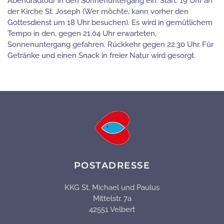
Abendradtour in den Sonnenuntergang ein. Start: 19 Uhr an
der Kirche St. Joseph (Wer möchte, kann vorher den
Gottesdienst um 18 Uhr besuchen). Es wird in gemütlichem
Tempo in den, gegen 21.04 Uhr erwarteten,
Sonnenuntergang gefahren. Rückkehr gegen 22.30 Uhr. Für
Getränke und einen Snack in freier Natur wird gesorgt.
POSTADRESSE
KKG St. Michael und Paulus
Mittelstr. 7a
42551 Velbert